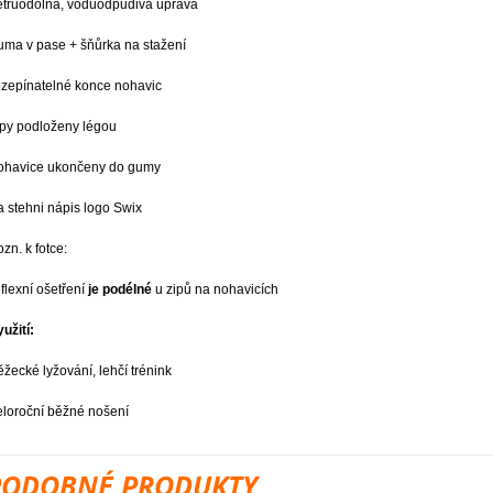
ětruodolná, voduodpudivá úprava
uma v pase + šňůrka na stažení
ozepínatelné konce nohavic
ipy podloženy légou
ohavice ukončeny do gumy
a stehni nápis logo Swix
ozn. k fotce:
eflexní ošetření
je podélné
u zipů na nohavicích
yužití:
ěžecké lyžování, lehčí trénink
eloroční běžné nošení
PODOBNÉ PRODUKTY