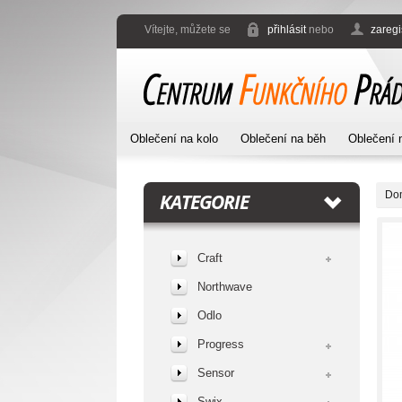
Vítejte, můžete se
přihlásit
nebo
zaregi
Oblečení na kolo
Oblečení na běh
Oblečení 
Do
KATEGORIE
Craft
Northwave
Odlo
Progress
Sensor
Swix