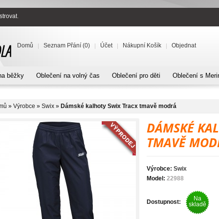
strovat
.
Domů
Seznam Přání (0)
Účet
Nákupní Košík
Objednat
na běžky
Oblečení na volný čas
Oblečení pro děti
Oblečení s Meri
mů
»
Výrobce
»
Swix
»
Dámské kalhoty Swix Tracx tmavě modrá
DÁMSKÉ KAL
TMAVĚ MOD
Výrobce:
Swix
Model:
22988
Na
Dostupnost:
skladě