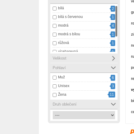
v
bílá
2
g
bílá s červenou
1
r
modrá
4
modrá s bílou
1
z
růžová
1
n
vícebarevná
1
n
Velikost
černá
7
Pohlaví
p
červená
3
Muž
6
r
Unisex
3
v
Žena
11
b
Druh oblečení
c