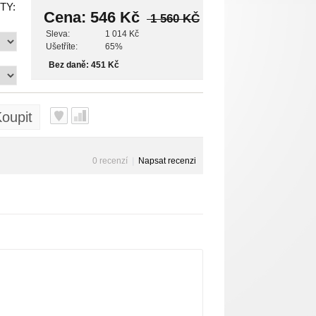
TY:
Cena:
546 Kč
1 560 KČ
Sleva:
1 014 Kč
Ušetříte:
65%
Bez daně: 451 Kč
oupit
0 recenzí
|
Napsat recenzi