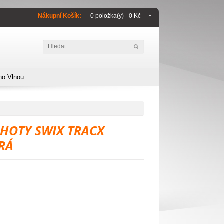
Nákupní Košík:
0 položka(y) - 0 Kč
no Vlnou
HOTY SWIX TRACX
RÁ