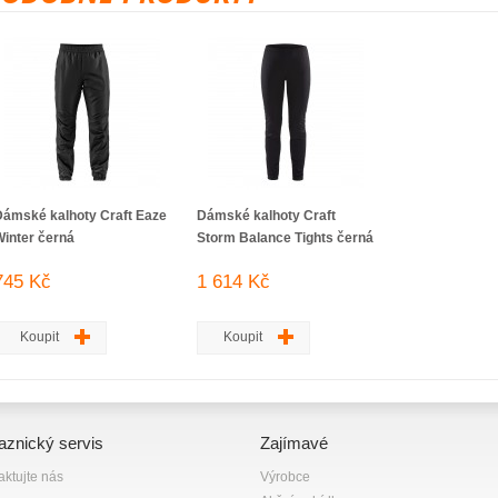
Dámské kalhoty Craft Eaze
Dámské kalhoty Craft
Winter černá
Storm Balance Tights černá
745 Kč
1 614 Kč
Koupit
Koupit
aznický servis
Zajímavé
aktujte nás
Výrobce