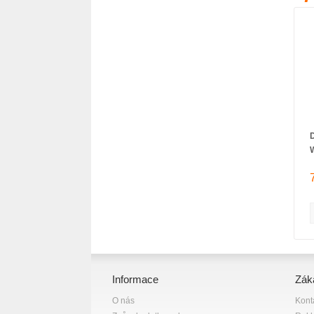
Informace
Zák
O nás
Kont